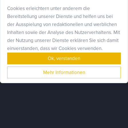
Cookies erleichtern unter anderem die
Bereitstellung unserer Dienste und helfen uns bei
der Ausspielung von redaktionellen und werblichen
Vor-Ort Service :
zur Onlineanmeldung bitte
hier klicken.
Inhalten sowie der Analyse des Nutzerverhaltens. Mit
der Nutzung unserer Dienste erklären Sie sich damit
einverstanden, dass wir Cookies verwenden.
Ok, verstanden
Mehr Informationen