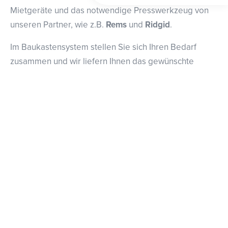
Mietgeräte und das notwendige Presswerkzeug von
unseren Partner, wie z.B.
Rems
und
Ridgid
.
Im Baukastensystem stellen Sie sich Ihren Bedarf
zusammen und wir liefern Ihnen das gewünschte
Pressgerät mit dem benötigten Werkzeug schnell,
unkompliziert und zu sehr attraktiven Konditionen.
Alle Mietgeräte und Presswerkzeuge werden
selbstverständlich regelmäßig gewartet und geprüft
(auch gemäß DGUV-V3).
Jedes unser Mietwerkzeuge wird jeweils nach und vor
dem Verleih gründlich geprüft und erst dann an unsere
Kunden versendet, wenn wir zu 100% Sicherheit
gewährleisten können.