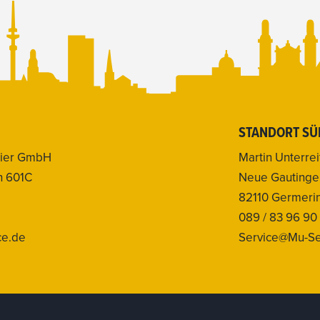
STANDORT SÜ
aier GmbH
Martin Unterr
ch 601C
Neue Gautinger 
82110 Germeri
089 / 83 96 90
ce.de
Service@Mu-Se