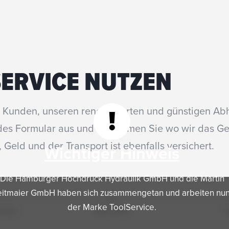
ERVICE NUTZEN
 Kunden, unseren renommierten und günstigen Abh
!
ndes Formular aus und bestimmen Sie wo wir das G
, Geld und der Transport ist ebenfalls versichert.
Wichtiger Hinweis
Die Hamburger Hochdruck Hydraulik GmbH und die Martin
eitmaier GmbH haben sich zusammengetan und arbeiten nun
der Marke ToolService.
endung
Was & Wann
I