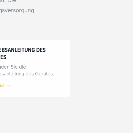
st. Die
ngsversorgung
EBSANLEITUNG DES
TES
inden Sie die
bsanleitung des Gerätes.
fahren