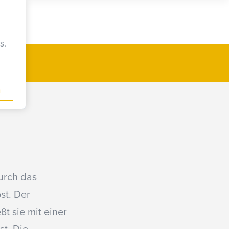
s.
ken.
n
urch das
st. Der
t sie mit einer