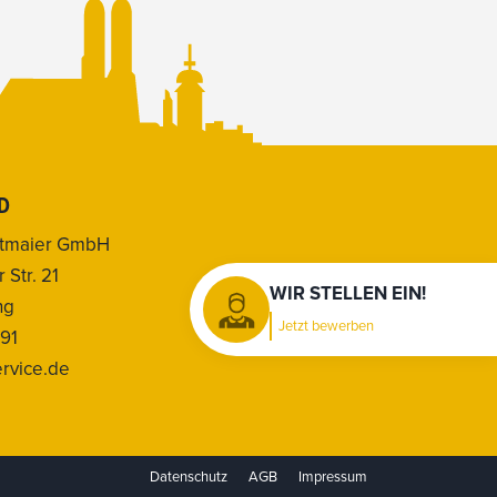
D
eitmaier GmbH
Str. 21
WIR STELLEN EIN!
ng
Jetzt bewerben
 91
rvice.de
Datenschutz
AGB
Impressum