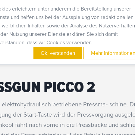
kies erleichtern unter anderem die Bereitstellung unserer
nste und helfen uns bei der Ausspielung von redaktionellen
 werblichen Inhalten sowie der Analyse des Nutzerverhalten
 der Nutzung unserer Dienste erklären Sie sich damit
Vor-Ort Service :
zur Onlineanmeldung bitte
hier klic
verstanden, dass wir Cookies verwenden.
Ok, verstanden
Mehr Informatione
SSGUN PICCO 2
e elektrohydraulisch betriebene Pressma‐ schine. D
gung der Start-Taste wird der Pressvorgang ausgelö
kopf fährt nach vorne in die Pressbacke und schließ