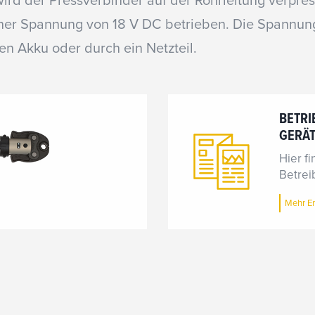
ird der Pressverbinder auf der Rohrleitung verpres
iner Spannung von 18 V DC betrieben. Die Spannu
en Akku oder durch ein Netzteil.
BETRI
GERÄ
Hier f
Betrei
Mehr Er