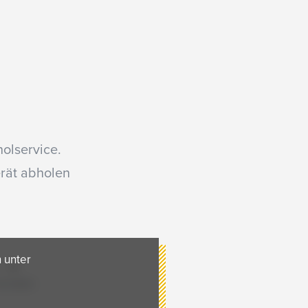
olservice.
erät abholen
 unter
hre Daten