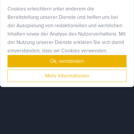
Cookies erleichtern unter anderem die
Bereitstellung unserer Dienste und helfen uns bei
der Ausspielung von redaktionellen und werblichen
Vor-Ort Service :
zur Onlineanmeldung bitte
hier klicken.
Inhalten sowie der Analyse des Nutzerverhaltens. Mit
der Nutzung unserer Dienste erklären Sie sich damit
einverstanden, dass wir Cookies verwenden.
Ok, verstanden
Mehr Informationen