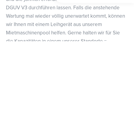
DGUV V3 durchführen lassen. Falls die anstehende
Wartung mal wieder völlig unerwartet kommt, können
wir Ihnen mit einem Leihgerät aus unserem
Mietmaschinenpool helfen. Gerne halten wir für Sie
die Kapazitäten in einem unserer Standorte =
Hamburg/München bereit. Um Ihnen so wenig wie
möglich Stress zu bereiten, sorgen wir dafür dass Ihre
eingesendete(n) Pressmaschine / Pressmaschinen auf
dem schnellsten Wege für Sie den Service
durchlaufen. Ein entsprechend großer Bestand an
Ersatzteilen ist dafür in unseren Lägern vorrätig.
ZUBEHÖR